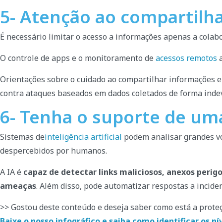
5- Atenção ao compartil
É necessário limitar o acesso a informações apenas a cola
O controle de apps e o monitoramento de
acessos remotos
a
Orientações sobre o cuidado ao compartilhar informações em
contra ataques baseados em dados coletados de forma indev
6- Tenha o suporte de um
Sistemas de
inteligência artificial
podem analisar grandes vo
despercebidos por humanos.
A IA é
capaz de detectar links maliciosos, anexos peri
ameaças
. Além disso, pode automatizar respostas a incide
>> Gostou deste conteúdo e deseja saber como está a prote
Baixe o nosso infográfico e saiba como identificar os n