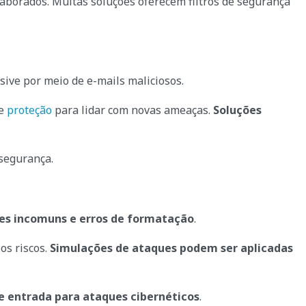
borados. Muitas soluções oferecem filtros de segurança
ive por meio de e-mails maliciosos.
de
proteção
para lidar com novas ameaças.
Soluções
 segurança.
ções incomuns e erros de formatação
.
os riscos.
Simulações de ataques podem ser aplicadas
e entrada para ataques cibernéticos
.