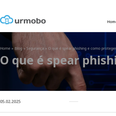
Hom
Home
»
Blog
»
Segurança
»
O que é spear phishing e como protege
O que é spear phis
05.02.2025