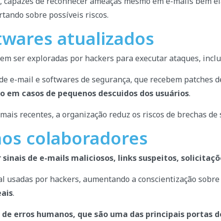
, capazes de reconhecer ameaças mesmo em e-mails bem ela
tando sobre possíveis riscos.
twares atualizados
m ser exploradas por hackers para executar ataques, inclus
s de e-mail e softwares de segurança, que recebem patches 
o em casos de pequenos descuidos dos usuários
.
mais recentes, a organização reduz os riscos de brechas de
aos colaboradores
sinais de e-mails maliciosos, links suspeitos, solicita
l usadas por hackers, aumentando a conscientização sobre 
eais
.
 de erros humanos, que são uma das principais portas d