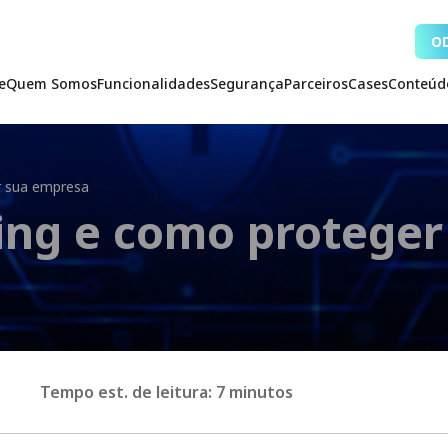
O
e
Quem Somos
Funcionalidades
Segurança
Parceiros
Cases
Conteúd
r sua empresa
hing e como protege
Tempo est. de leitura: 7 minutos