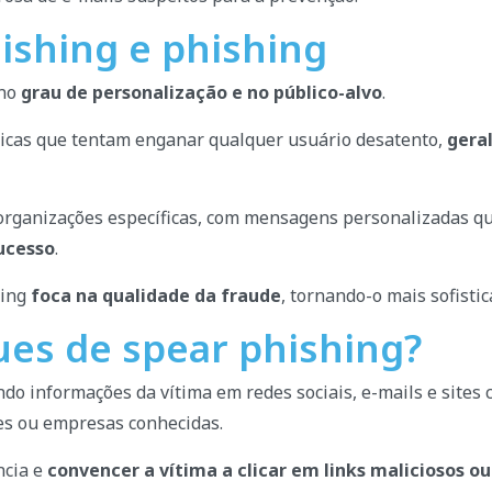
ishing e phishing
 no
grau de personalização e no público-alvo
.
icas que tentam enganar qualquer usuário desatento,
gera
 organizações específicas, com mensagens personalizadas qu
ucesso
.
hing
foca na qualidade da fraude
, tornando-o mais sofistica
es de spear phishing?
do informações da vítima em redes sociais, e-mails e sites
res ou empresas conhecidas.
ncia e
convencer a vítima a clicar em links maliciosos o