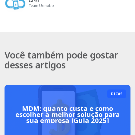
Carol
Team Urmobo
Você também pode gostar
desses artigos
DICAS
MDM: quanto custa e como
escolher a melhor solução para
sua empresa [Guia 2025]